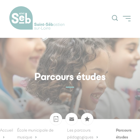
Accueil
Parcours études
Agenda
Billetterie
Parcours
Accueil
École municipale de
Les parcours
études
musique
pédagogiques