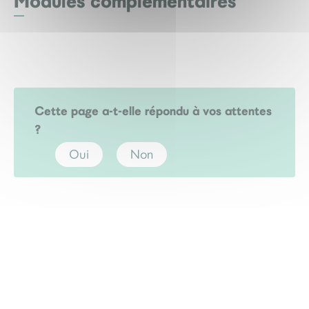
Modules complémentaires
Cette page a-t-elle répondu à vos attentes
?
Oui
Non