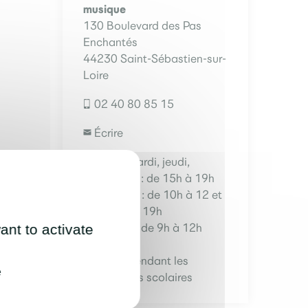
musique
130 Boulevard des Pas
Enchantés
44230 Saint-Sébastien-sur-
Loire
02 40 80 85 15
Écrire
Lundi, mardi, jeudi,
vendredi : de 15h à 19h
Mercredi : de 10h à 12 et
de 14h à 19h
Samedi : de 9h à 12h
ant to activate
Fermé pendant les
e
vacances scolaires