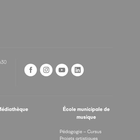
h30
édiathèque
École municipale de
musique
Pédagogie – Cursus
Projets artistiques