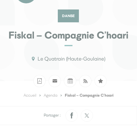
Culture
DANSE
Fiskal – Compagnie C’hoari
Médiathèque
Le Quatrain (Haute-Goulaine)
École municipale de musique
Fiskal – Compagnie C’hoari
Accueil
Agenda
Partager :