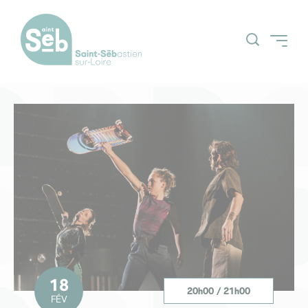
Accueil
Agenda
Billetterie
18
20h00
/
21h00
FÉV