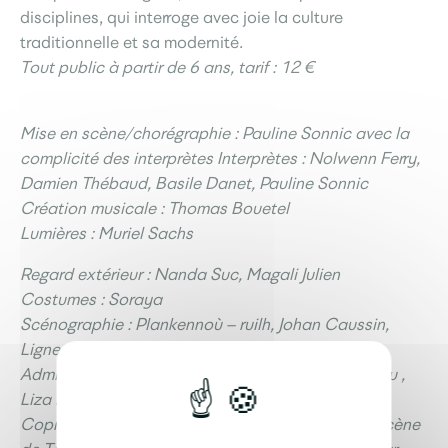
disciplines, qui interroge avec joie la culture
traditionnelle et sa modernité.
Tout public à partir de 6 ans, tarif : 12 €
Mise en scène/chorégraphie : Pauline Sonnic avec la
complicité des interprètes Interprètes : Nolwenn Ferry,
Damien Thébaud, Basile Danet, Pauline Sonnic
Création musicale : Thomas Bouetel
Lumières : Muriel Sachs
Regard extérieur : Nanda Suc, Magali Julien
Costumes : Soraya
Scénographie : Plankennoù – ruilh, Johan Caussin,
Ligne 21
Administration, production, diffusion : Azilis Biseau ,
Liza Pichard
Coproductions : L’Estran – Guidel, L’Intervalle – Scène